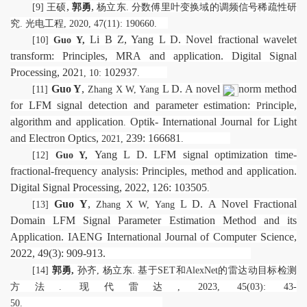
,
,
[9]
王硕
郭勇
杨立东
.
分数傅里叶变换域的调频信号稀疏性研
究
.
光电工程
, 2020, 47(11): 190660.
Li B Z, Yang L D. Novel fractional wavelet
[10]
Guo Y,
transform: Principles, MRA and application. Digital Signal
Processing, 202
102937
1, 10:
.
Guo Y
,
L D. A novel
norm method
[11]
Zhang X
W, Yang
for LFM signal detection and parameter estimation:
rinciple,
P
algorithm and application
Optik-
International Journal for Light
.
and Electron Optics,
239: 166681
2021,
.
Yang L D. LFM signal optimization time-
[12]
Guo Y,
fractional-frequency analysis: Principles, method and application.
Digital Signal Processing, 2022, 126: 103505
.
Guo Y
,
L D. A Novel Fractional
[13]
Zhang X
W, Yang
Domain LFM Signal Parameter Estimation Method and its
Application. IAENG International Journal of Computer Science,
2022, 49(3): 909-913.
[14]
郭勇
,
孙齐
,
杨立东
.
基于
SET
和
AlexNet
的雷达动目标检测
方法
.
现代雷达
, 2023,
45(03):
43-
50.