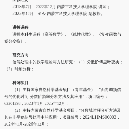
2018
年
7
月
―2022
年
12
月 内蒙古科技大学理学院
讲师；
2022
年
12
月
—
至今
内蒙古科技大学理学院
副教授。
讲授课程
讲授本科生课程《高等数学》、《线性代数》、《复变函数与
积分变换》。
研究方向
信号处理中的数学理论与方法研究：（
1
）分数阶傅里叶变换；
（
2
）时频分析；
科研项目
（
1
）主持国家自然科学基金项目（青年基金）：“面向调频信
号的优化时间
-
分数阶频率分析方法及其应用”，项目编号：
23
5
62201298
，
20
年
1
月
-202
年
12
月；
（
2
）主持内蒙古自然科学基金项目：“分数域时频分析方法及
2024LHMS06003
其在非平稳信号处理中的应用”，项目编号：
，
24
26
20
年
1
月
-20
年
12
月；