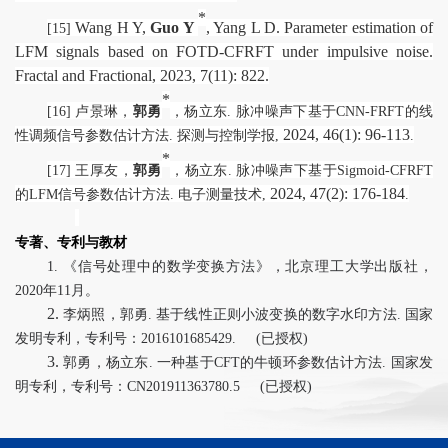
*
Wang H Y,
Guo Y
, Yang L D. Parameter estimation of
[15]
LFM signals based on FOTD-CFRFT under impulsive noise.
Fractal and Fractional, 2023, 7(11): 822.
*
[16]
卢景琳，
郭勇
，杨立东
.
脉冲噪声下基于
CNN-FRFT
的线
2024, 46(1): 96-113
性调频信号参数估计方法
.
探测与控制学报
,
.
*
[17]
王厚友，
郭勇
，杨立东
.
脉冲噪声下基于
Sigmoid-CFRFT
2024, 47(2): 176-184
的
LFM
信号参数估计方法
.
电子测量技术
,
.
专著、专利与教材
1.
《信号处理中的数学变换方法》，北京理工大学出版社，
2020
年
11
月。
2.
李炳照，郭勇
.
基于线性正则小波变换的数字水印方法
.
国家
发明专利，专利号：
2016101685429.
(
已授权
)
3.
郭勇，杨立东
.
一种基于
CFT
的牛顿环参数估计方法
.
国家发
明专利，专利号：
CN201911363780.5
(
已授权
)