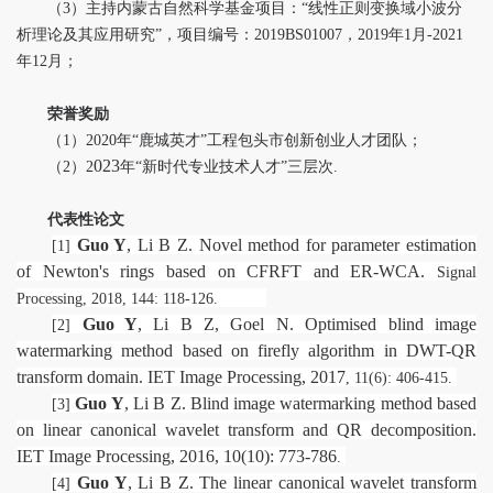
（
3
）主持内蒙古自然科学基金项目：“线性正则变换域小波分
析理论及其应用研究”，项目编号：
2019BS01007
，
2019
年
1
月
-2021
年
12
月；
荣誉奖励
（
1
）
2020
年“鹿城英才”工程包头市创新创业人才团队；
023
（
2
）
2
年
“新时代专业技术人才”三层次
.
代表性论文
Guo Y
, Li B Z. Novel method for parameter estimation
[1]
of Newton's rings based on CFRFT and ER-WCA.
Signal
Processing, 2018, 144: 118-126.
Guo Y
, Li B Z, Goel N. Optimised blind image
[2]
watermarking method based on firefly algorithm in DWT-QR
transform domain. IET Image Processing, 2017
, 11(6): 406-415.
Guo Y
, Li B Z. Blind image watermarking method based
[3]
on linear canonical wavelet transform and QR decomposition.
IET Image Processing, 2016, 10(10): 773-786
.
Guo Y
, Li B Z. The linear canonical wavelet transform
[4]