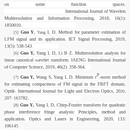
on some function spaces
.
International Journal of Wavelets
Multiresolution and Information Processing
2018, 16(1):
,
1850010.
Guo Y
,
L D. Method for parameter estimation of
[5]
Yang
LFM signal and its application. IET Signal Processing, 2019,
13(5): 538-543
.
Guo Y,
Yang L D, Li B Z. Multiresolution
nalysis for
[6]
a
inear
anonical
avelet
ransform. IAENG International Journal
l
c
w
t
of Computer Science, 2019, 46(2)
358-364.
:
p
Guo Y,
Wang S, Yang L D. Minimum
-norm method
[7]
ℓ
for estimating compactness of FM signal in the FRFT domain.
Optik
International Journal for Light and Electron Optics, 20
,
-
20
207: 163782.
Guo Y,
Yang L D, Chirp-Fourier transform for quadratic
[8]
phase interference fringe analysis: Principles, method and
application. Optics and Lasers in Engineering, 2020, 133:
106145
.